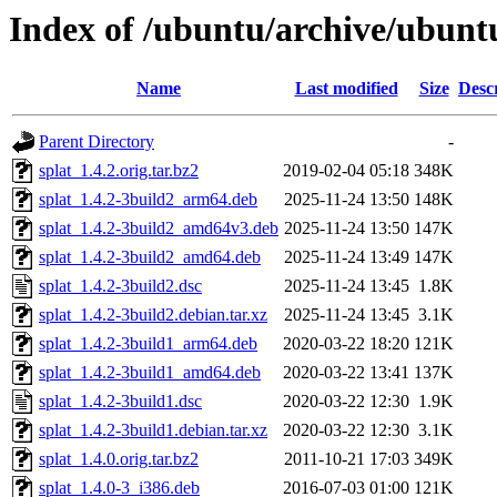
Index of /ubuntu/archive/ubuntu
Name
Last modified
Size
Desc
Parent Directory
-
splat_1.4.2.orig.tar.bz2
2019-02-04 05:18
348K
splat_1.4.2-3build2_arm64.deb
2025-11-24 13:50
148K
splat_1.4.2-3build2_amd64v3.deb
2025-11-24 13:50
147K
splat_1.4.2-3build2_amd64.deb
2025-11-24 13:49
147K
splat_1.4.2-3build2.dsc
2025-11-24 13:45
1.8K
splat_1.4.2-3build2.debian.tar.xz
2025-11-24 13:45
3.1K
splat_1.4.2-3build1_arm64.deb
2020-03-22 18:20
121K
splat_1.4.2-3build1_amd64.deb
2020-03-22 13:41
137K
splat_1.4.2-3build1.dsc
2020-03-22 12:30
1.9K
splat_1.4.2-3build1.debian.tar.xz
2020-03-22 12:30
3.1K
splat_1.4.0.orig.tar.bz2
2011-10-21 17:03
349K
splat_1.4.0-3_i386.deb
2016-07-03 01:00
121K