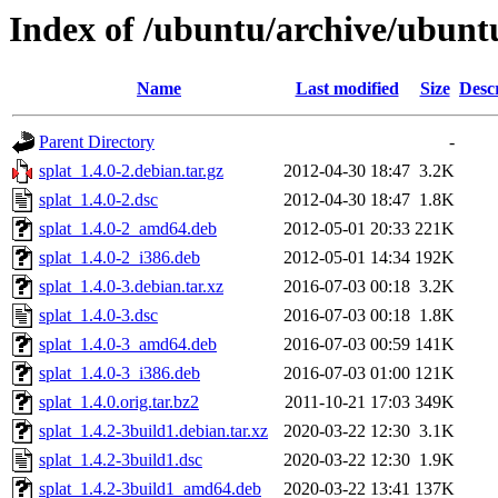
Index of /ubuntu/archive/ubuntu
Name
Last modified
Size
Desc
Parent Directory
-
splat_1.4.0-2.debian.tar.gz
2012-04-30 18:47
3.2K
splat_1.4.0-2.dsc
2012-04-30 18:47
1.8K
splat_1.4.0-2_amd64.deb
2012-05-01 20:33
221K
splat_1.4.0-2_i386.deb
2012-05-01 14:34
192K
splat_1.4.0-3.debian.tar.xz
2016-07-03 00:18
3.2K
splat_1.4.0-3.dsc
2016-07-03 00:18
1.8K
splat_1.4.0-3_amd64.deb
2016-07-03 00:59
141K
splat_1.4.0-3_i386.deb
2016-07-03 01:00
121K
splat_1.4.0.orig.tar.bz2
2011-10-21 17:03
349K
splat_1.4.2-3build1.debian.tar.xz
2020-03-22 12:30
3.1K
splat_1.4.2-3build1.dsc
2020-03-22 12:30
1.9K
splat_1.4.2-3build1_amd64.deb
2020-03-22 13:41
137K