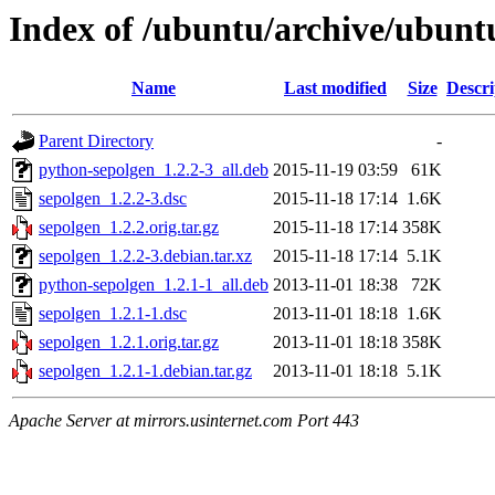
Index of /ubuntu/archive/ubunt
Name
Last modified
Size
Descri
Parent Directory
-
python-sepolgen_1.2.2-3_all.deb
2015-11-19 03:59
61K
sepolgen_1.2.2-3.dsc
2015-11-18 17:14
1.6K
sepolgen_1.2.2.orig.tar.gz
2015-11-18 17:14
358K
sepolgen_1.2.2-3.debian.tar.xz
2015-11-18 17:14
5.1K
python-sepolgen_1.2.1-1_all.deb
2013-11-01 18:38
72K
sepolgen_1.2.1-1.dsc
2013-11-01 18:18
1.6K
sepolgen_1.2.1.orig.tar.gz
2013-11-01 18:18
358K
sepolgen_1.2.1-1.debian.tar.gz
2013-11-01 18:18
5.1K
Apache Server at mirrors.usinternet.com Port 443