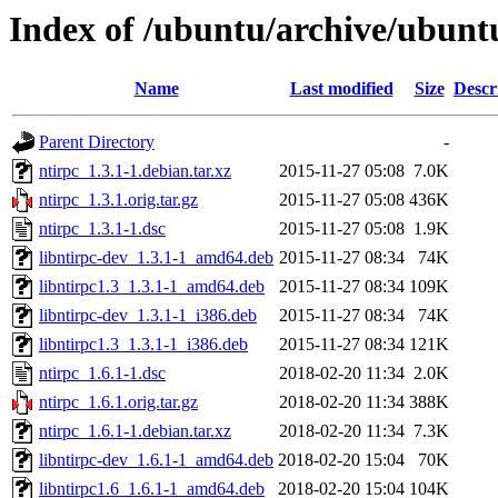
Index of /ubuntu/archive/ubunt
Name
Last modified
Size
Descr
Parent Directory
-
ntirpc_1.3.1-1.debian.tar.xz
2015-11-27 05:08
7.0K
ntirpc_1.3.1.orig.tar.gz
2015-11-27 05:08
436K
ntirpc_1.3.1-1.dsc
2015-11-27 05:08
1.9K
libntirpc-dev_1.3.1-1_amd64.deb
2015-11-27 08:34
74K
libntirpc1.3_1.3.1-1_amd64.deb
2015-11-27 08:34
109K
libntirpc-dev_1.3.1-1_i386.deb
2015-11-27 08:34
74K
libntirpc1.3_1.3.1-1_i386.deb
2015-11-27 08:34
121K
ntirpc_1.6.1-1.dsc
2018-02-20 11:34
2.0K
ntirpc_1.6.1.orig.tar.gz
2018-02-20 11:34
388K
ntirpc_1.6.1-1.debian.tar.xz
2018-02-20 11:34
7.3K
libntirpc-dev_1.6.1-1_amd64.deb
2018-02-20 15:04
70K
libntirpc1.6_1.6.1-1_amd64.deb
2018-02-20 15:04
104K