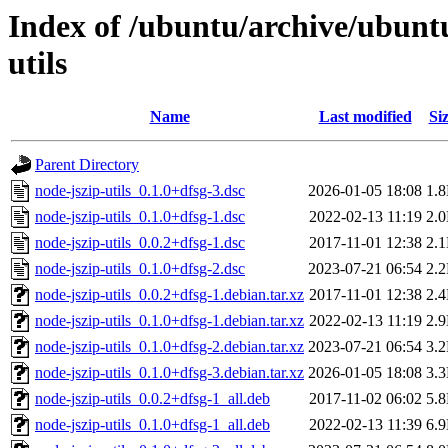
Index of /ubuntu/archive/ubunt
utils
Name
Last modified
Si
Parent Directory
node-jszip-utils_0.1.0+dfsg-3.dsc
2026-01-05 18:08
1.
node-jszip-utils_0.1.0+dfsg-1.dsc
2022-02-13 11:19
2.
node-jszip-utils_0.0.2+dfsg-1.dsc
2017-11-01 12:38
2.
node-jszip-utils_0.1.0+dfsg-2.dsc
2023-07-21 06:54
2.
node-jszip-utils_0.0.2+dfsg-1.debian.tar.xz
2017-11-01 12:38
2.
node-jszip-utils_0.1.0+dfsg-1.debian.tar.xz
2022-02-13 11:19
2.
node-jszip-utils_0.1.0+dfsg-2.debian.tar.xz
2023-07-21 06:54
3.
node-jszip-utils_0.1.0+dfsg-3.debian.tar.xz
2026-01-05 18:08
3.
node-jszip-utils_0.0.2+dfsg-1_all.deb
2017-11-02 06:02
5.
node-jszip-utils_0.1.0+dfsg-1_all.deb
2022-02-13 11:39
6.