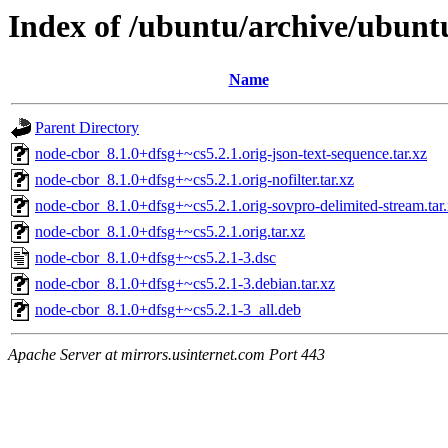
Index of /ubuntu/archive/ubunt
Name
Parent Directory
node-cbor_8.1.0+dfsg+~cs5.2.1.orig-json-text-sequence.tar.xz
node-cbor_8.1.0+dfsg+~cs5.2.1.orig-nofilter.tar.xz
node-cbor_8.1.0+dfsg+~cs5.2.1.orig-sovpro-delimited-stream.tar
node-cbor_8.1.0+dfsg+~cs5.2.1.orig.tar.xz
node-cbor_8.1.0+dfsg+~cs5.2.1-3.dsc
node-cbor_8.1.0+dfsg+~cs5.2.1-3.debian.tar.xz
node-cbor_8.1.0+dfsg+~cs5.2.1-3_all.deb
Apache Server at mirrors.usinternet.com Port 443