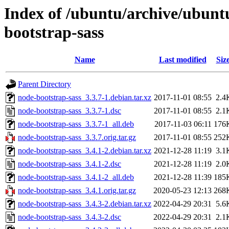
Index of /ubuntu/archive/ubunt
bootstrap-sass
Name
Last modified
Siz
Parent Directory
node-bootstrap-sass_3.3.7-1.debian.tar.xz
2017-11-01 08:55
2.4
node-bootstrap-sass_3.3.7-1.dsc
2017-11-01 08:55
2.1
node-bootstrap-sass_3.3.7-1_all.deb
2017-11-03 06:11
176
node-bootstrap-sass_3.3.7.orig.tar.gz
2017-11-01 08:55
252
node-bootstrap-sass_3.4.1-2.debian.tar.xz
2021-12-28 11:19
3.1
node-bootstrap-sass_3.4.1-2.dsc
2021-12-28 11:19
2.0
node-bootstrap-sass_3.4.1-2_all.deb
2021-12-28 11:39
185
node-bootstrap-sass_3.4.1.orig.tar.gz
2020-05-23 12:13
268
node-bootstrap-sass_3.4.3-2.debian.tar.xz
2022-04-29 20:31
5.6
node-bootstrap-sass_3.4.3-2.dsc
2022-04-29 20:31
2.1