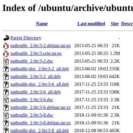
Index of /ubuntu/archive/ubuntu
Name
Last modified
Size
Descr
Parent Directory
-
natbraille_2.0rc3-2.debian.tar.gz
2013-05-21 06:33
21K
natbraille_2.0rc3.orig.tar.gz
2013-05-21 06:33
1.2M
natbraille_2.0rc3-2.dsc
2013-05-21 06:33
2.2K
natbraille-doc_2.0rc3-2_all.deb
2013-06-02 19:03
235K
natbraille_2.0rc3-2_all.deb
2013-06-02 19:03
642K
natbraille-doc_2.0rc3-6_all.deb
2017-11-25 23:33
118K
natbraille_2.0rc3-6_all.deb
2017-11-25 23:33
538K
natbraille_2.0rc3-6.dsc
2017-11-25 23:33
2.3K
natbraille_2.0rc3-6.debian.tar.xz
2017-11-25 23:33
21K
natbraille_2.0rc3-8.dsc
2018-11-09 01:36
2.3K
natbraille_2.0rc3-8.debian.tar.xz
2018-11-09 01:36
21K
natbraille-doc_2.0rc3-8_all.deb
2018-12-08 06:53
465K